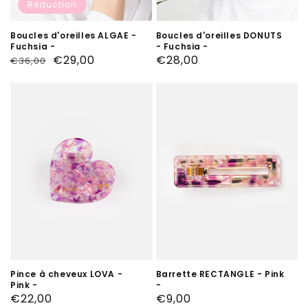
Réduction
Boucles d'oreilles ALGAE -
Boucles d'oreilles DONUTS
Fuchsia -
- Fuchsia -
Prix
Prix
€29,00
Prix
€28,00
€36,00
habituel
soldé
habituel
Pince à cheveux LOVA -
Barrette RECTANGLE - Pink
Pink -
-
Prix
€22,00
Prix
€9,00