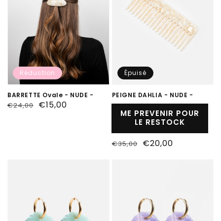
Réduction
Épuisé
BARRETTE Ovale - NUDE -
PEIGNE DAHLIA - NUDE -
Prix
Prix
€15,00
€24,00
ME PREVENIR POUR
habituel
soldé
LE RESTOCK
Prix
Prix
€20,00
€35,00
habituel
soldé