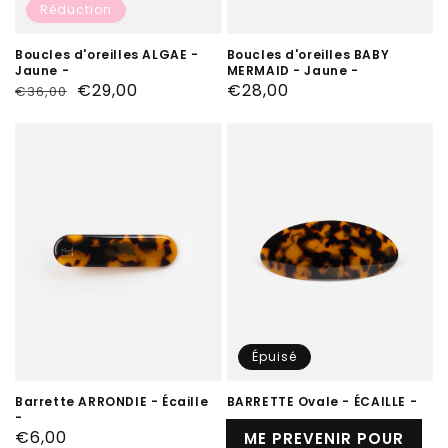
Réduction
Boucles d'oreilles ALGAE -
Boucles d'oreilles BABY
Jaune -
MERMAID - Jaune -
Prix
Prix
€29,00
Prix
€28,00
€36,00
habituel
soldé
habituel
Épuisé
Barrette ARRONDIE - Écaille
BARRETTE Ovale - ÉCAILLE -
-
Prix
€6,00
ME PREVENIR POUR