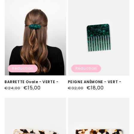
Réduction
Réduction
BARRETTE Ovale - VERTE -
PEIGNE ANÉMONE - VERT -
Prix
Prix
€15,00
Prix
Prix
€18,00
€24,00
€32,00
habituel
soldé
habituel
soldé