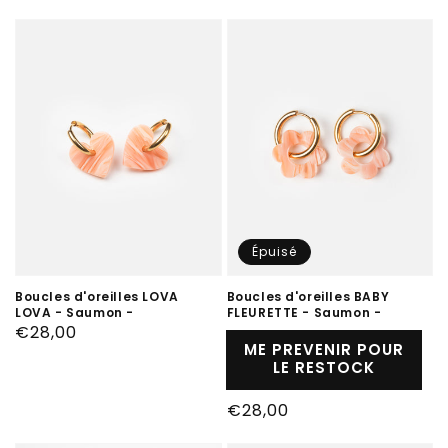
habituel
habituel
Épuisé
Boucles d'oreilles BABY
Boucles d'oreilles LOVA
FLEURETTE - Saumon -
LOVA - Saumon -
Prix
€28,00
ME PREVENIR POUR
habituel
LE RESTOCK
Prix
€28,00
habituel