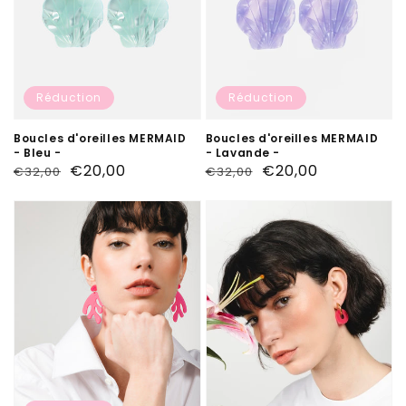
Réduction
Réduction
Boucles d'oreilles MERMAID
Boucles d'oreilles MERMAID
- Lavande -
- Bleu -
Prix
Prix
€20,00
Prix
Prix
€20,00
€32,00
€32,00
habituel
soldé
habituel
soldé