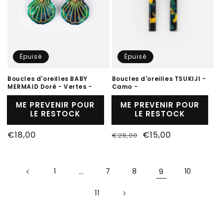
Épuisé
Épuisé
Boucles d'oreilles BABY
Boucles d'oreilles TSUKIJI -
MERMAID Doré - Vertes -
Camo -
ME PREVENIR POUR
ME PREVENIR POUR
LE RESTOCK
LE RESTOCK
Prix
€18,00
Prix
Prix
€15,00
€28,00
habituel
habituel
soldé
1
…
7
8
9
10
11