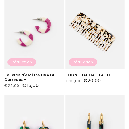
Réduction
Réduction
Boucles d'oreilles OSAKA -
PEIGNE DAHLIA - LATTE -
Carreaux -
Prix
Prix
€20,00
€35,00
Prix
Prix
€15,00
€28,00
habituel
soldé
habituel
soldé