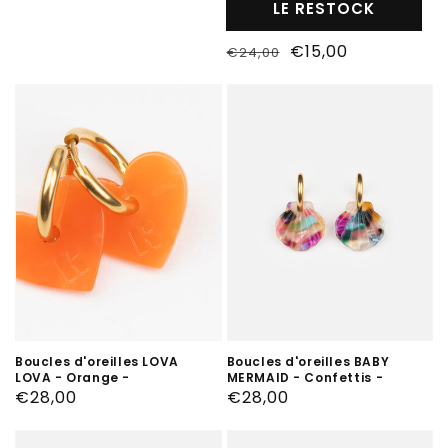
LE RESTOCK
habituel
Prix
Prix
€15,00
€24,00
habituel
soldé
Boucles d'oreilles LOVA
Boucles d'oreilles BABY
LOVA - Orange -
MERMAID - Confettis -
Prix
€28,00
Prix
€28,00
habituel
habituel