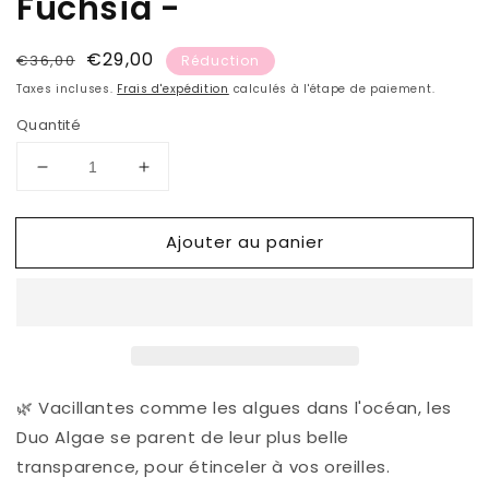
Fuchsia -
Prix
Prix
€29,00
€36,00
Réduction
habituel
soldé
Taxes incluses.
Frais d'expédition
calculés à l'étape de paiement.
Quantité
Réduire
Augmenter
la
la
quantité
quantité
Ajouter au panier
de
de
Boucles
Boucles
d&#39;oreilles
d&#39;oreilles
ALGAE
ALGAE
-
-
Fuchsia
Fuchsia
-
-
🌿 Vacillantes comme les algues dans l'océan, les
Duo Algae se parent de leur plus belle
transparence, pour étinceler à vos oreilles.