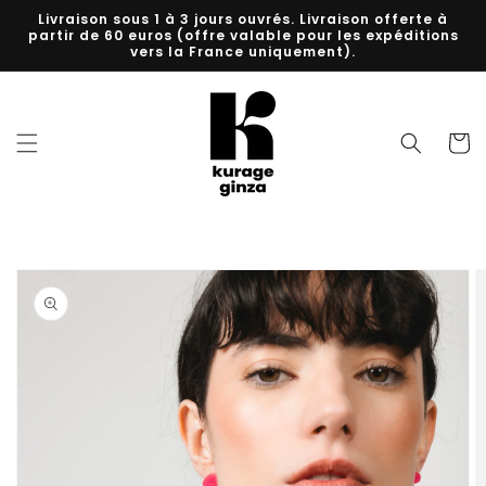
et
Livraison sous 1 à 3 jours ouvrés. Livraison offerte à
passer
partir de 60 euros (offre valable pour les expéditions
au
vers la France uniquement).
contenu
Panier
Passer aux
informations
produits