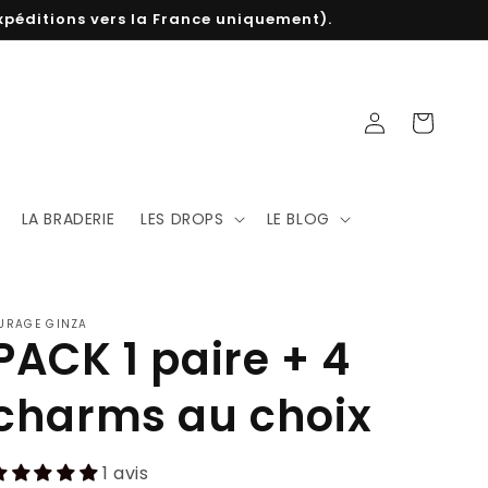
 expéditions vers la France uniquement).
Connexion
Panier
LA BRADERIE
LES DROPS
LE BLOG
URAGE GINZA
PACK 1 paire + 4
charms au choix
1 avis