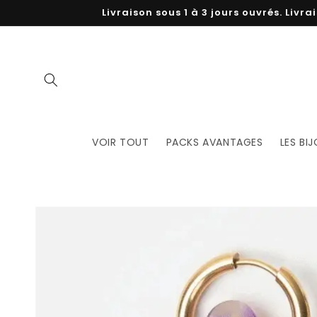
et
Livraison sous 1 à 3 jours ouvrés. Livr
passer
au
contenu
VOIR TOUT
PACKS AVANTAGES
LES BI
Passer aux
informations
produits