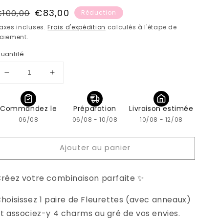
rix
Prix
€83,00
€100,00
Réduction
habituel
soldé
axes incluses.
Frais d'expédition
calculés à l'étape de
aiement.
uantité
Réduire
Augmenter
la
la
quantité
quantité
de
de
Commandez le
Préparation
Livraison estimée
PACK
PACK
06/08
06/08 - 10/08
10/08 - 12/08
1
1
paire
paire
Ajouter au panier
+
+
4
4
charms
charms
réez votre combinaison parfaite ✨
au
au
choix
choix
hoisissez 1 paire de Fleurettes (avec anneaux)
t associez-y 4 charms au gré de vos envies.