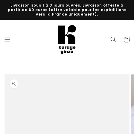
et
Livraison sous 1 à 3 jours ouvrés. Livraison offerte à
passer
partir de 60 euros (offre valable pour les expéditions
au
vers la France uniquement).
contenu
Panier
Passer aux
informations
produits