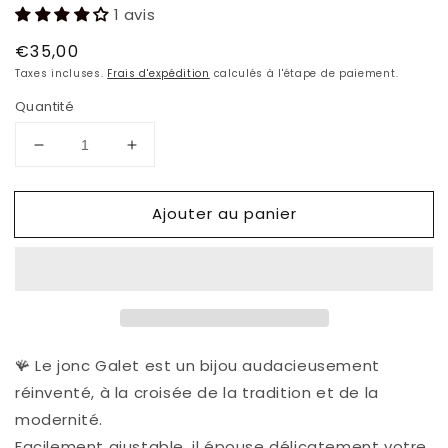
1 avis
Prix
€35,00
habituel
Taxes incluses.
Frais d'expédition
calculés à l'étape de paiement.
Quantité
Réduire
Augmenter
la
la
quantité
quantité
Ajouter au panier
de
de
Bracelet
Bracelet
GALET
GALET
🪸
Le jonc Galet
est un bijou audacieusement
réinventé, à la croisée de la tradition et de la
modernité.
Facilement ajustable, il épouse délicatement votre