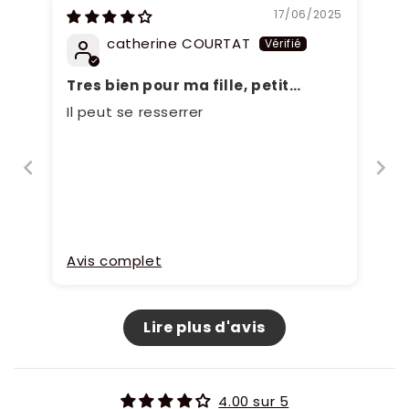
17/06/2025
catherine COURTAT
Tres bien pour ma fille, petit
poignet
Il peut se resserrer
Avis complet
Lire plus d'avis
4.00 sur 5