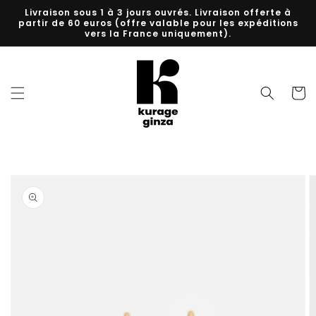
et
Livraison sous 1 à 3 jours ouvrés. Livraison offerte à
passer
partir de 60 euros (offre valable pour les expéditions
au
vers la France uniquement).
contenu
Panier
Passer aux
informations
produits