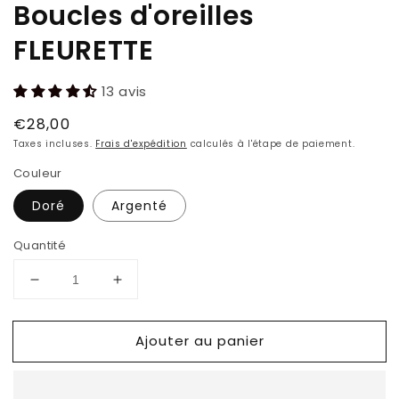
Boucles d'oreilles
FLEURETTE
13 avis
Prix
€28,00
habituel
Taxes incluses.
Frais d'expédition
calculés à l'étape de paiement.
Couleur
Doré
Argenté
Quantité
Réduire
Augmenter
la
la
quantité
quantité
Ajouter au panier
de
de
Boucles
Boucles
d&#39;oreilles
d&#39;oreilles