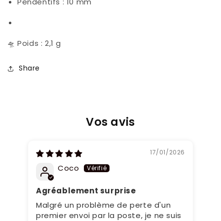
Pendentifs : 10 mm
🛸 Poids : 2,1 g
Share
Vos avis
17/01/2026
Coco
Agréablement surprise
Su
Malgré un problème de perte d'un
J’
premier envoi par la poste, je ne suis
l’