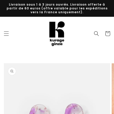
et
Livraison sous 1 à 3 jours ouvrés. Livraison offerte à
passer
partir de 60 euros (offre valable pour les expéditions
au
vers la France uniquement).
contenu
Panier
Passer aux
informations
produits