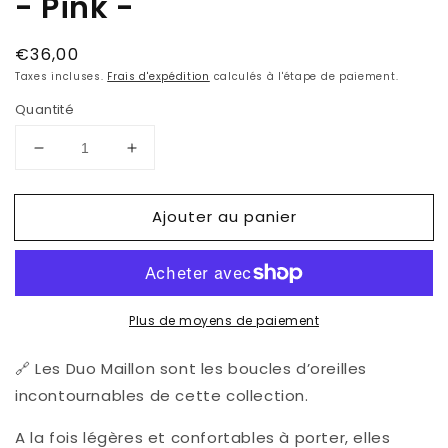
- Pink -
Prix
€36,00
habituel
Taxes incluses.
Frais d'expédition
calculés à l'étape de paiement.
Quantité
Réduire
Augmenter
la
la
quantité
quantité
Ajouter au panier
de
de
Boucles
Boucles
d&#39;oreilles
d&#39;oreilles
MAILLON
MAILLON
-
-
Plus de moyens de paiement
Pink
Pink
-
-
🔗 Les Duo Maillon sont les boucles d’oreilles
incontournables de cette collection.
A la fois légères et confortables à porter, elles