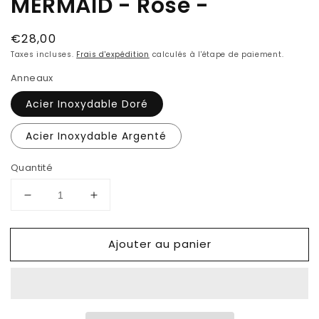
MERMAID - Rose -
Prix
€28,00
habituel
Taxes incluses.
Frais d'expédition
calculés à l'étape de paiement.
Anneaux
Acier Inoxydable Doré
Acier Inoxydable Argenté
Quantité
Réduire
Augmenter
la
la
quantité
quantité
Ajouter au panier
de
de
Boucles
Boucles
d&#39;oreilles
d&#39;oreilles
BABY
BABY
MERMAID
MERMAID