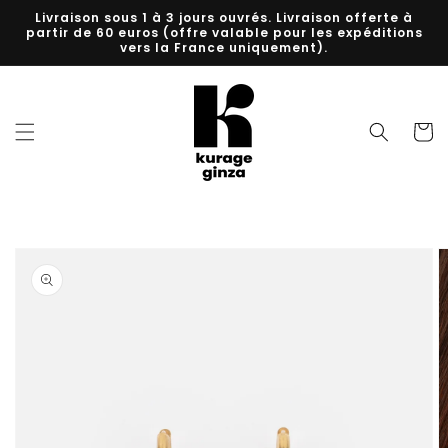
et
Livraison sous 1 à 3 jours ouvrés. Livraison offerte à
passer
partir de 60 euros (offre valable pour les expéditions
au
vers la France uniquement).
contenu
Panier
Passer aux
informations
produits