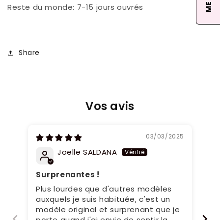
Reste du monde: 7-15 jours ouvrés
Share
Vos avis
03/03/2025
Joelle SALDANA
Surprenantes !
Jo
Plus lourdes que d'autres modèles
Très
auxquels je suis habituée, c'est un
ve
modèle original et surprenant que je
porte quand j'ai envie de sentir la