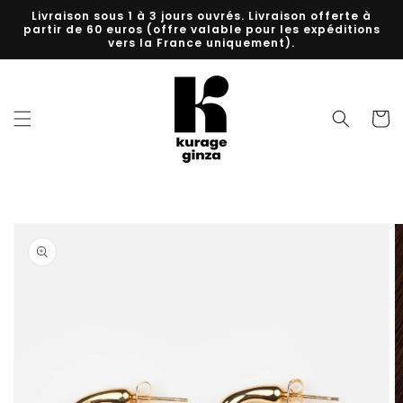
et
Livraison sous 1 à 3 jours ouvrés. Livraison offerte à
passer
partir de 60 euros (offre valable pour les expéditions
au
vers la France uniquement).
contenu
Panier
Passer aux
informations
produits