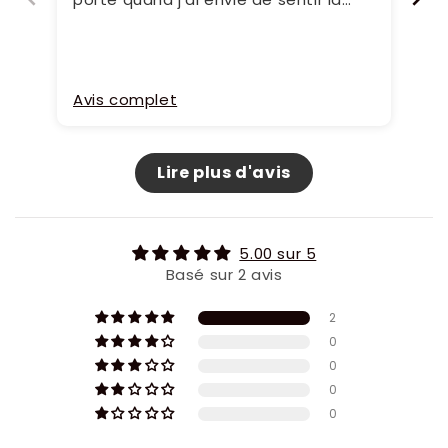
présence de mes boucles d'oreilles.
Avis complet
Av
Lire plus d'avis
5.00 sur 5
Basé sur 2 avis
2
0
0
0
0