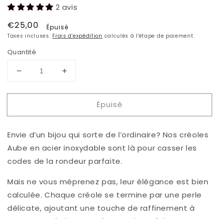
2 avis
Prix
€25,00
Épuisé
habituel
Taxes incluses.
Frais d'expédition
calculés à l'étape de paiement.
Quantité
Réduire
Augmenter
la
la
quantité
quantité
Épuisé
de
de
Boucle
Boucle
AUBE
AUBE
Envie d’un bijou qui sorte de l’ordinaire? Nos créoles
Aube en acier inoxydable sont là pour casser les
codes de la rondeur parfaite.
Mais ne vous méprenez pas, leur élégance est bien
calculée. Chaque créole se termine par une perle
délicate, ajoutant une touche de raffinement à