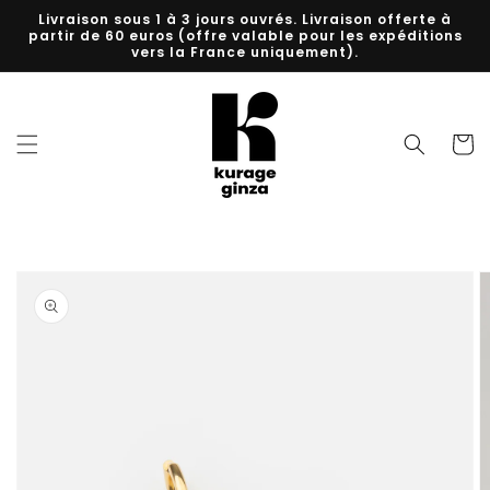
et
Livraison sous 1 à 3 jours ouvrés. Livraison offerte à
passer
partir de 60 euros (offre valable pour les expéditions
au
vers la France uniquement).
contenu
Panier
Passer aux
informations
produits