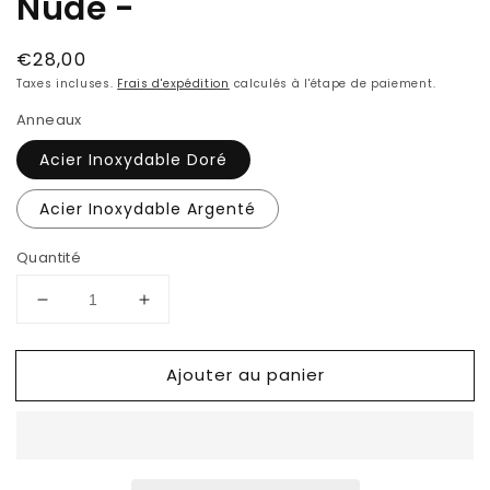
Nude -
Prix
€28,00
habituel
Taxes incluses.
Frais d'expédition
calculés à l'étape de paiement.
Anneaux
Acier Inoxydable Doré
Acier Inoxydable Argenté
Quantité
Réduire
Augmenter
la
la
quantité
quantité
Ajouter au panier
de
de
Boucles
Boucles
d&#39;oreilles
d&#39;oreilles
NUAGE
NUAGE
-
-