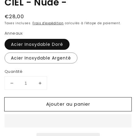
CIEL - Nude -
Prix
€28,00
habituel
Taxes incluses.
Frais d'expédition
calculés à l'étape de paiement.
Anneaux
Acier Inoxydable Doré
Acier Inoxydable Argenté
Quantité
Réduire
Augmenter
la
la
quantité
quantité
Ajouter au panier
de
de
Boucles
Boucles
d&#39;oreilles
d&#39;oreilles
ARC
ARC
EN
EN