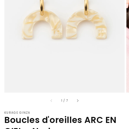
Ouvrir
les
supports
multimédia
en
vedette
dans
la
vue
de
la
galerie
sur
1
/
7
KURAGE GINZA
Boucles d'oreilles ARC EN