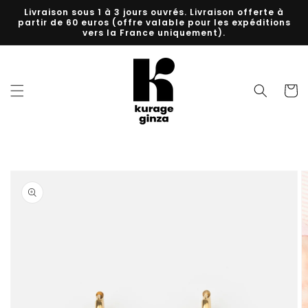
et
Livraison sous 1 à 3 jours ouvrés. Livraison offerte à
passer
partir de 60 euros (offre valable pour les expéditions
au
vers la France uniquement).
contenu
Panier
Passer aux
informations
produits