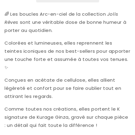
CIEL
CIEL
-
-
Nude
Nude
🌈
Les boucles Arc-en-ciel de la collection
Jolis
-
-
Rêves
sont une véritable dose de bonne humeur à
porter au quotidien.
Colorées et lumineuses, elles reprennent les
teintes iconiques de nos best-sellers pour apporter
une touche forte et assumée à toutes vos tenues.
✨
Conçues en acétate de cellulose, elles allient
légèreté et confort pour se faire oublier tout en
attirant les regards.
Comme toutes nos créations, elles portent le K
signature de Kurage Ginza, gravé sur chaque pièce
: un détail qui fait toute la différence !