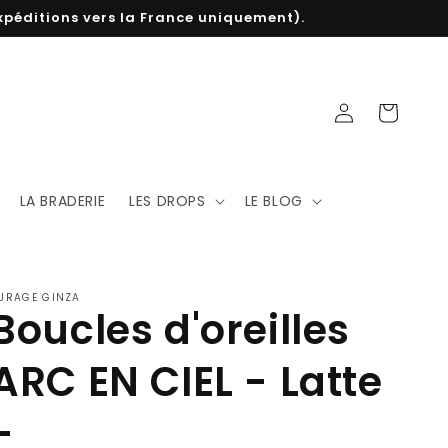
 expéditions vers la France uniquement).
Connexion
Panier
LA BRADERIE
LES DROPS
LE BLOG
URAGE GINZA
Boucles d'oreilles
ARC EN CIEL - Latte
-