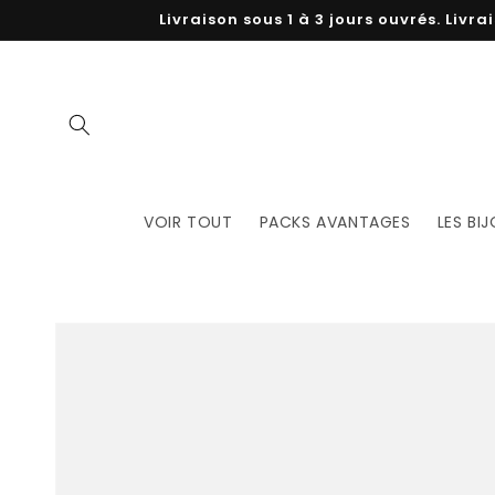
et
Livraison sous 1 à 3 jours ouvrés. Livr
passer
au
contenu
VOIR TOUT
PACKS AVANTAGES
LES BI
Passer aux
informations
produits