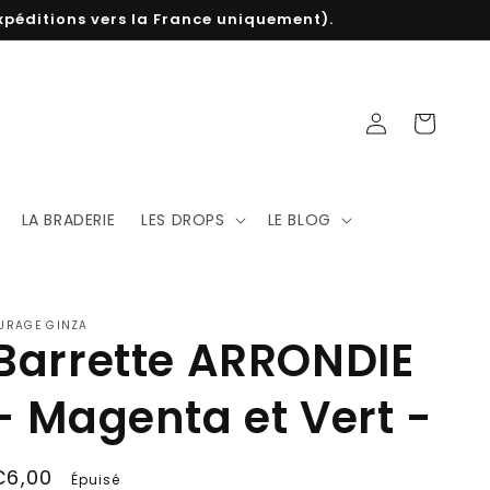
 expéditions vers la France uniquement).
Connexion
Panier
LA BRADERIE
LES DROPS
LE BLOG
URAGE GINZA
Barrette ARRONDIE
- Magenta et Vert -
rix
€6,00
Épuisé