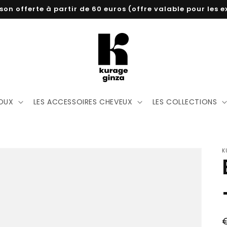
aison offerte à partir de 60 euros (offre valable pour les
JOUX
LES ACCESSOIRES CHEVEUX
LES COLLECTIONS
K
P